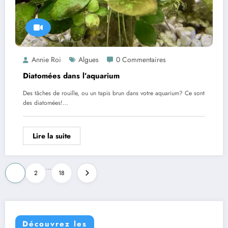
Annie Roi
Algues
0 Commentaires
Diatomées dans l’aquarium
Des tâches de rouille, ou un tapis brun dans votre aquarium? Ce sont
des diatomées!…
Lire la suite
Pagination
…
1
2
18
des
publications
Découvrez les