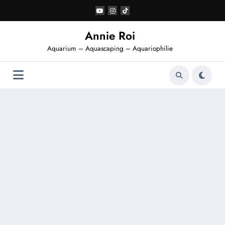
Aller
au
contenu
Annie Roi
Aquarium – Aquascaping – Aquariophilie