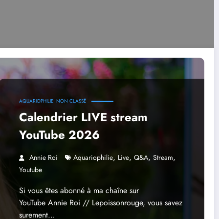
AQUARIOPHILIE
NON CLASSÉ
Calendrier LIVE stream
YouTube 2026
,
,
,
,
Annie Roi
Aquariophilie
Live
Q&A
Stream
Youtube
Si vous êtes abonné à ma chaîne sur
YouTube Annie Roi // Lepoissonrouge, vous savez
surement…