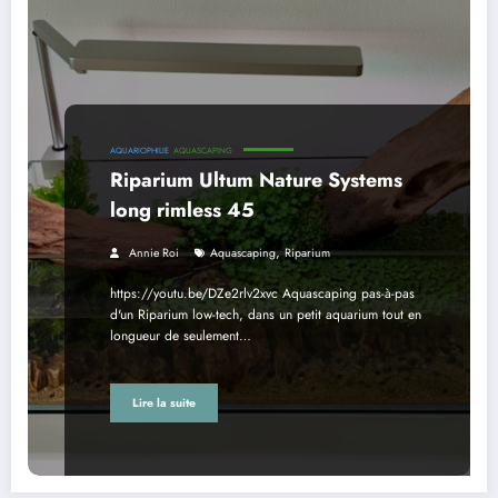
AQUARIOPHILIE
AQUASCAPING
Riparium Ultum Nature Systems
long rimless 45
,
Annie Roi
Aquascaping
Riparium
https://youtu.be/DZe2rlv2xvc Aquascaping pas-à-pas
d'un Riparium low-tech, dans un petit aquarium tout en
longueur de seulement…
Lire la suite