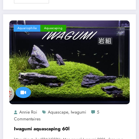
Aquariophilie
Aquascaping
Annie Roi
Aquascape
Iwagumi
5
,
Commentaires
Iwagumi aquascaping 60l