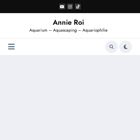
Aller
au
contenu
Annie Roi
Aquarium – Aquascaping – Aquariophilie