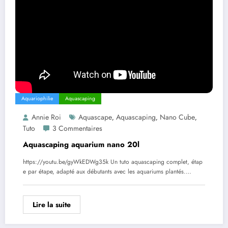
Aquariophilie
Aquascaping
Annie Roi
Aquascape
Aquascaping
Nano Cube
,
,
,
Tuto
3 Commentaires
Aquascaping aquarium nano 20l
https://youtu.be/gyWkEDWg35k Un tuto aquascaping complet, étap
e par étape, adapté aux débutants avec les aquariums plantés.…
Lire la suite