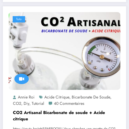
Tuto
Annie Roi
Acide Citrique
Bicarbonate De Soude
,
,
CO2
Diy
Tutorial
40 Commentaires
,
,
CO2 Artisanal Bicarbonate de soude + Acide
citrique
https://youtu.be/qH55NFPOOXU Vous cherchez une recette de CO2