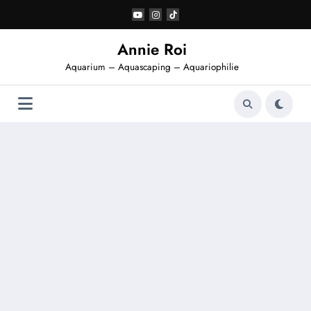
Aller
au
contenu
Annie Roi
Aquarium – Aquascaping – Aquariophilie