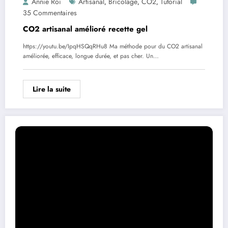
Annie Roi
Artisanal
Bricolage
CO2
Tutorial
,
,
,
35 Commentaires
CO2 artisanal amélioré recette gel
https://youtu.be/IpqHSQqRHu8 Ma méthode pour du CO2 artisanal
améliorée, efficace, longue durée, et pas cher. Un…
Lire la suite