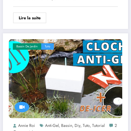
Lire la suite
Bassin De Jardin
Tuto
Annie Roi
Anti-Gel
Bassin
Diy
Tuto
Tutorial
2
,
,
,
,