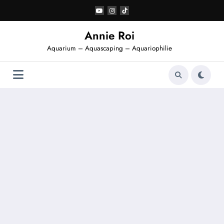
Aller
au
contenu
Annie Roi
Aquarium – Aquascaping – Aquariophilie