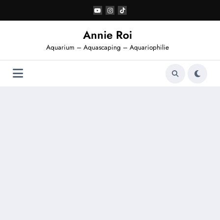
Aller
au
contenu
Annie Roi
Aquarium – Aquascaping – Aquariophilie