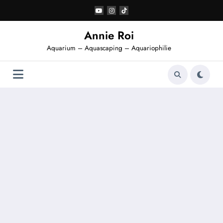
Aller
au
contenu
Annie Roi
Aquarium – Aquascaping – Aquariophilie