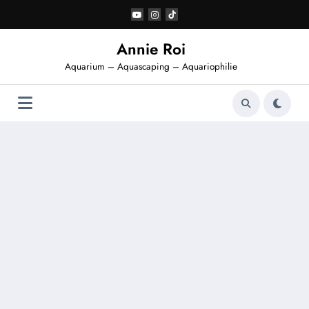
Aller
au
contenu
Annie Roi
Aquarium – Aquascaping – Aquariophilie