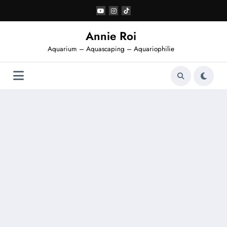
Aller
au
contenu
Annie Roi
Aquarium – Aquascaping – Aquariophilie