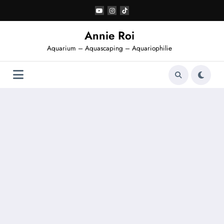
Aller
au
contenu
Annie Roi
Aquarium – Aquascaping – Aquariophilie