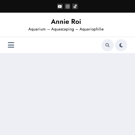
Aller
au
contenu
Annie Roi
Aquarium – Aquascaping – Aquariophilie