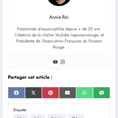
Annie Roi
Passionnée d’aquariophilie depuis + de 25 ans.
Créatrice de la chaîne YouTube Lepoissonrouge, et
Présidente de l’Association Française du Poisson
Rouge.
Partager cet article :
Share
Share
Share
Share
Share
Share
Facebook
X
Pinterest
Email
WhatsApp
SMS
on
on
on
on
on
on
(Twitter)
Étiquette