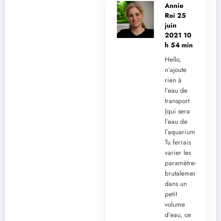
Annie
Roi
25
juin
2021 10
h 54 min
Hello,
n’ajoute
rien à
l’eau de
transport
(qui sera
l’eau de
l’aquarium)!
Tu ferrais
varier les
paramètres
brutalement
dans un
petit
volume
d’eau, ce