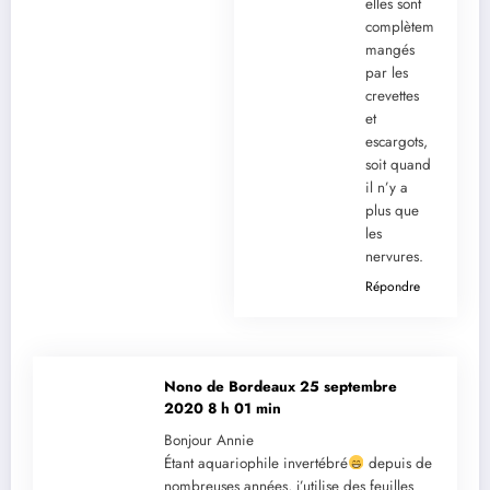
elles sont
complètement
mangés
par les
crevettes
et
escargots,
soit quand
il n’y a
plus que
les
nervures.
Répondre
Nono de Bordeaux
25 septembre
2020 8 h 01 min
Bonjour Annie
Étant aquariophile invertébré
depuis de
nombreuses années, j’utilise des feuilles