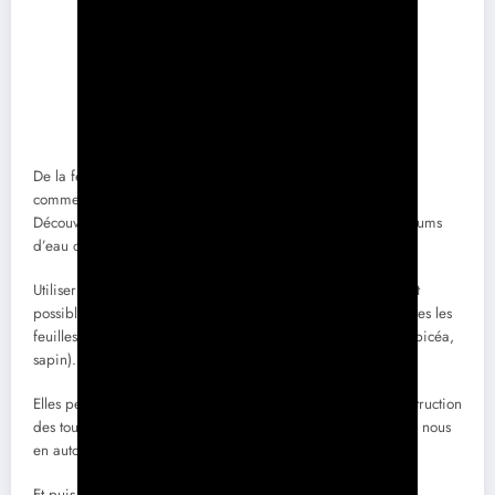
De la feuille de Catappa aux feuilles de Chêne, pourquoi et
comment utiliser des feuilles d’arbres dans nos aquariums?
Découvrez les vertues de différentes feuilles pour nos aquariums
d’eau douce.
Utiliser des feuilles d’arbres dans nos aquariums? Et oui c’est
possible et cela peut même être très bénéfique! Presque toutes les
feuilles d’arbres sont utilisables à l’exception des résineux (épicéa,
sapin).
Elles peuvent remplacer l’utilisation de la tourbe (pas de destruction
des tourbières), plus écologique on les trouve à côté de chez nous
en automne (pas de transport).
Et puis c’est GRATUIT, ramasser des feuilles ne coûte rien!