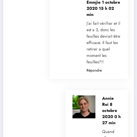
Emmjie
1 octobre
2020 15 h 02
min
J’ai fait vérifier et il
est a 3, donc les
feuilles devrait être
efficace. Il faut les
retirer a quel
moment les
feuilles?!!
Répondre
Annie
Roi
8
octobre
2020 0 h
27 min
Quand