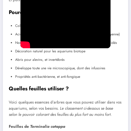
Pourquoi utiliser des feuilles d’arbre ?
Colore l’eau de l’aquarium
Acidifie l’eau de l’aquarium (baisse le pH de 1 à 3 point en moyenne)
Nourriture pour les crevettes et les poissons comme les Loricariidés
Décoration naturel pour les aquariums biotope
Abris pour alevins, et invertébrés
Développe toute une vie microscopique, dont des infusoires
Propriétés anti-bactérienne, et anti-fongique
Quelles feuilles utiliser ?
Voici quelques essences d’arbres que vous pouvez utiliser dans vos
aquariums, selon vos besoins.
Le classement ci-dessous se base
selon le pouvoir colorant des feuilles du plus fort au moins fort
.
Feuilles de
Terminalia catappa