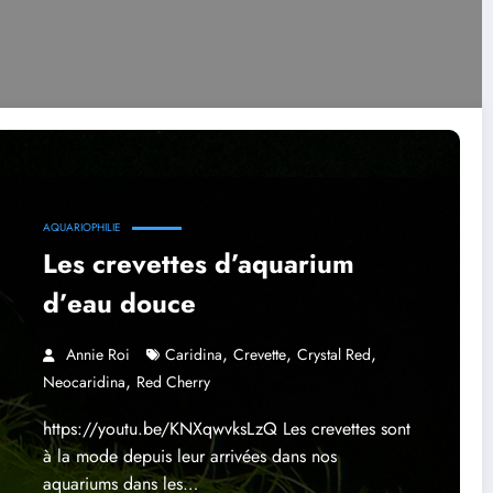
AQUARIOPHILIE
Les crevettes d’aquarium
d’eau douce
,
,
,
Annie Roi
Caridina
Crevette
Crystal Red
,
Neocaridina
Red Cherry
https://youtu.be/KNXqwvksLzQ Les crevettes sont
à la mode depuis leur arrivées dans nos
aquariums dans les…