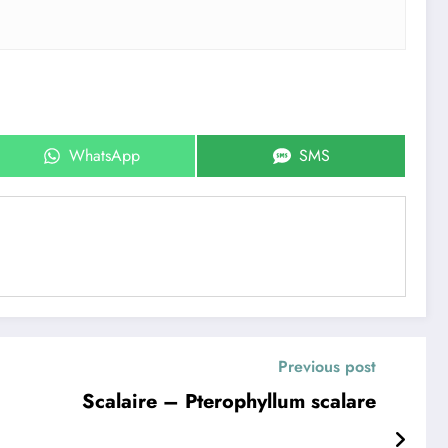
Share
Share
WhatsApp
SMS
on
on
Previous post
Scalaire – Pterophyllum scalare