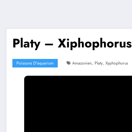
Platy – Xiphophorus
,
,
Poissons D'aquarium
Amazonien
Platy
Xyphophorus