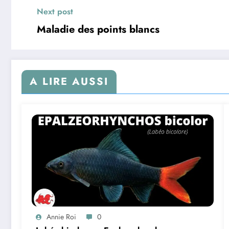
Next post
Maladie des points blancs
A LIRE AUSSI
Annie Roi
0