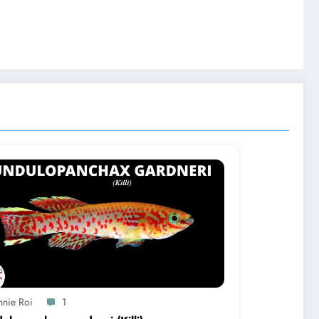
nnie Roi
1