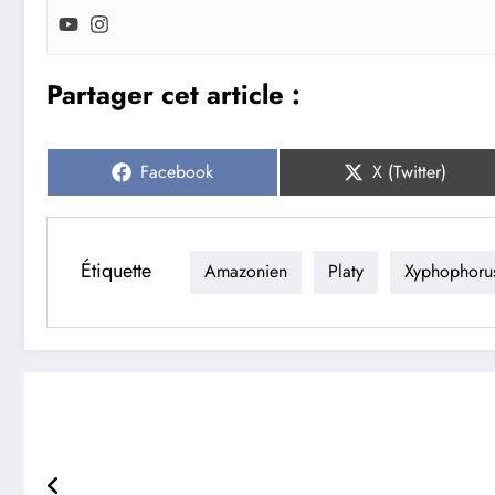
Partager cet article :
Share
Share
Facebook
X (Twitter)
on
on
Étiquette
Amazonien
Platy
Xyphophoru