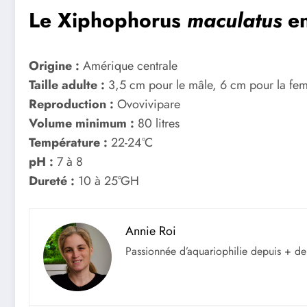
Le Xiphophorus
maculatus
en
Origine :
Amérique centrale
Taille adulte :
3,5 cm pour le mâle, 6 cm pour la fem
Reproduction :
Ovovivipare
Volume minimum :
80 litres
Température :
22-24°C
pH :
7 à 8
Dureté :
10 à 25°GH
Annie Roi
Passionnée d’aquariophilie depuis + de