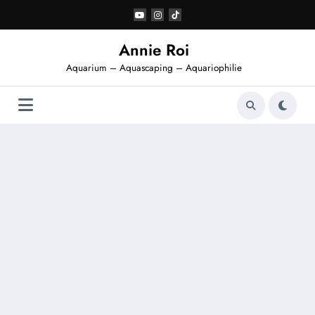
Aller
au
contenu
Annie Roi
Aquarium – Aquascaping – Aquariophilie