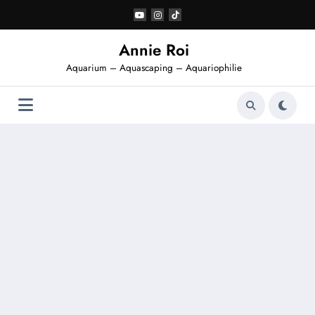
Aller
au
contenu
Annie Roi
Aquarium – Aquascaping – Aquariophilie