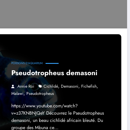
POISSONS D'AQUARIUM
Pseudotropheus demasoni
,
,
,
Annie Roi
Cichlidé
Demasoni
Fichefish
,
Malawi
Pseudotropheus
https://www.youtube.com/watch?
v=z37KNBNJQeY Découvrez le Pseudotropheus
demasoni, un beau cichlidé africain bleuté. Du
groupe des Mbuna ce…