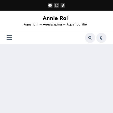
Aller
au
contenu
Annie Roi
Aquarium – Aquascaping – Aquariophilie