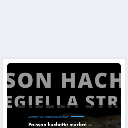
AQUARIOPHILIE
POISSONS D'AQUARIUM
Poisson hachette marbré –