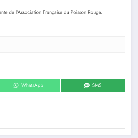
ente de l’Association Française du Poisson Rouge.
Share
Share
WhatsApp
SMS
on
on