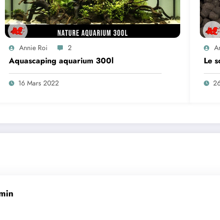
Annie Roi
2
A
Aquascaping aquarium 300l
Le s
16 Mars 2022
26
 min