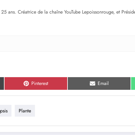
 25 ans. Créatrice de la chaîne YouTube Lepoissonrouge, et Présid
Share
Share
Pinterest
Email
on
on
psis
Plante