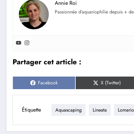
Annie Roi
Passionnée d’aquariophilie depuis + de
Partager cet article :
Share
Share
Facebook
X (Twitter)
on
on
Étiquette
Aquascaping
Lineata
Lomario