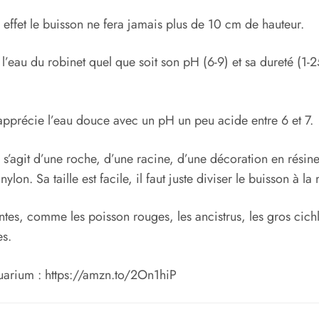
n effet le buisson ne fera jamais plus de 10 cm de hauteur.
 l’eau du robinet quel que soit son pH (6-9) et sa dureté (1
apprécie l’eau douce avec un pH un peu acide entre 6 et 7.
 s’agit d’une roche, d’une racine, d’une décoration en résine
nylon. Sa taille est facile, il faut juste diviser le buisson à 
es, comme les poisson rouges, les ancistrus, les gros cichli
es.
uarium : https://amzn.to/2On1hiP